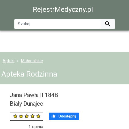
RejestrMedyczny.pl

Apteki
Małopolskie
Apteka Rodzinna
Jana Pawła II 184B
Biały Dunajec

Udostępnij
1
opinia