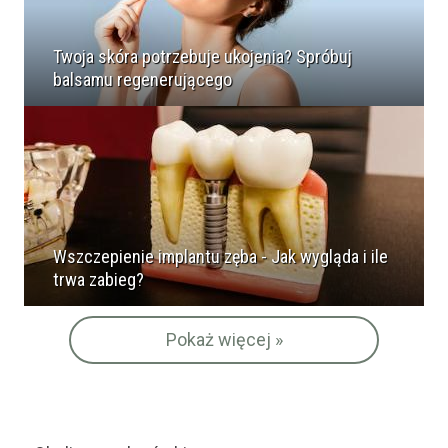
Twoja skóra potrzebuje ukojenia? Spróbuj
balsamu regenerującego
Wszczepienie implantu zęba - Jak wygląda i ile
trwa zabieg?
Pokaż więcej »