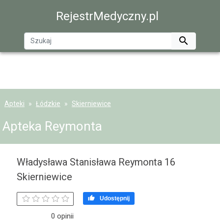
RejestrMedyczny.pl

Apteki
Łódzkie
Skierniewice
Apteka Reymonta
Władysława Stanisława Reymonta 16
Skierniewice

Udostępnij
0 opinii