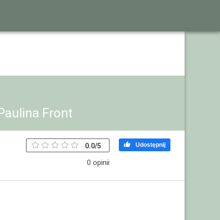
Paulina Front

Udostępnij
0.0
/
5
0 opinii