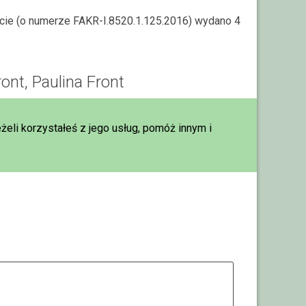
rcie (o numerze FAKR-I.8520.1.125.2016) wydano 4
ront, Paulina Front
eżeli korzystałeś z jego usług, pomóż innym i