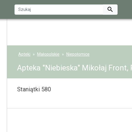

Apteki
Małopolskie
Niepołomice
Apteka "Niebieska" Mikołaj Front, 
Staniątki 580