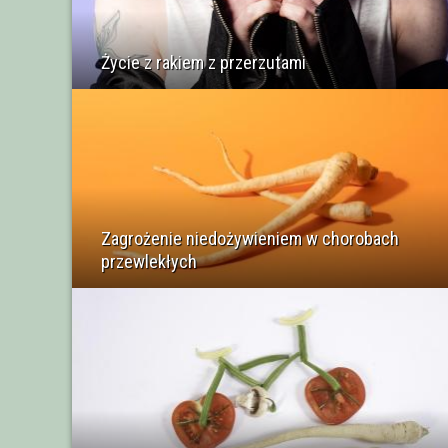
Życie z rakiem z przerzutami
Zagrożenie niedożywieniem w chorobach
przewlekłych