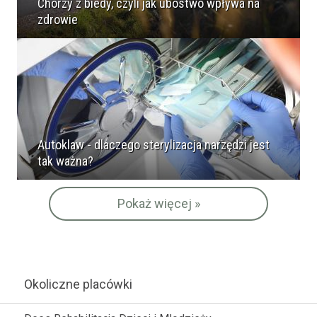
Chorzy z biedy, czyli jak ubóstwo wpływa na
zdrowie
Autoklaw - dlaczego sterylizacja narzędzi jest
tak ważna?
Pokaż więcej »
Okoliczne placówki