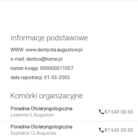
Informacje podstawowe
WWW:
www.dentysta.augustow.pl
e-mail:
dentos@home.pl
numer księgi:
000000011057
data rejestracji:
01-03-2003
Komórki organizacyjne
Poradnia Otolaryngologiczna
local_phone
87 643 00 60
Łazienna 5, Augustów
Poradnia Otolaryngologiczna
local_phone
87 643 00 60
Szpitalna 12, Augustów