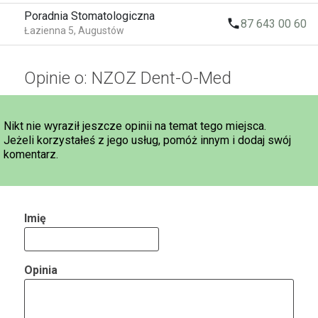
Poradnia Stomatologiczna
local_phone
87 643 00 60
Łazienna 5, Augustów
Opinie o: NZOZ Dent-O-Med
Nikt nie wyraził jeszcze opinii na temat tego miejsca.
Jeżeli korzystałeś z jego usług, pomóż innym i dodaj swój
komentarz.
Imię
Opinia