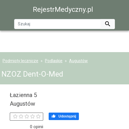
RejestrMedyczny.pl

Podmioty lecznicze
Podlaskie
Augustów
NZOZ Dent-O-Med
Łazienna 5
Augustów

Udostępnij
0 opinii