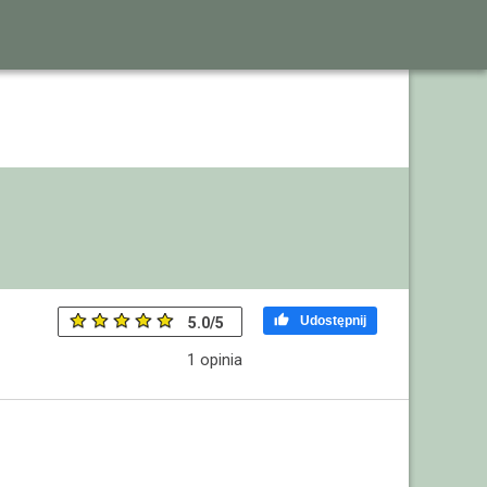

Udostępnij
5.0
/
5
1
opinia