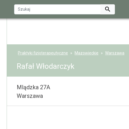

Praktyki fizjoterapeutyczne
Mazowieckie
Warszawa
Rafał Włodarczyk
Mlądzka 27A
Warszawa