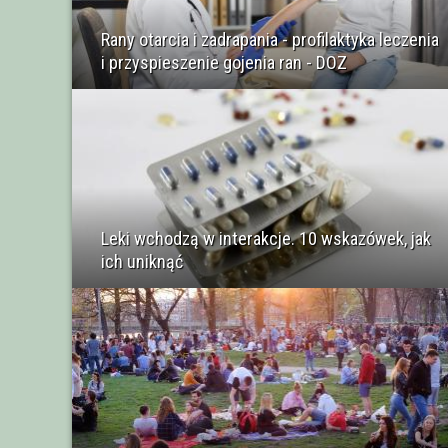
Rany otarcia i zadrapania - profilaktyka leczenia
i przyspieszenie gojenia ran - DOZ
Leki wchodzą w interakcje. 10 wskazówek, jak
ich uniknąć