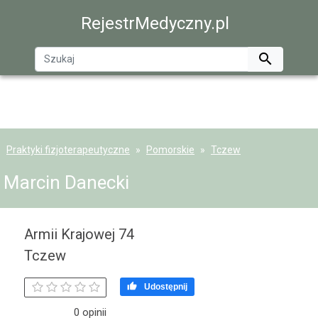
RejestrMedyczny.pl

Praktyki fizjoterapeutyczne
Pomorskie
Tczew
Marcin Danecki
Armii Krajowej 74
Tczew

Udostępnij
0 opinii