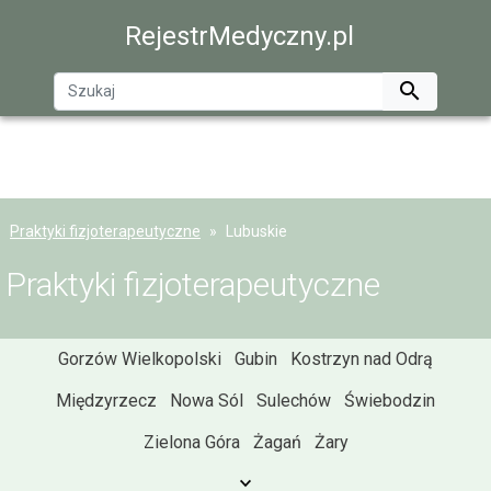
RejestrMedyczny.pl

Praktyki fizjoterapeutyczne
Lubuskie
Praktyki fizjoterapeutyczne
Gorzów Wielkopolski
Gubin
Kostrzyn nad Odrą
Międzyrzecz
Nowa Sól
Sulechów
Świebodzin
Zielona Góra
Żagań
Żary