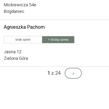
Mickiewicza 54e
Bogdaniec
Agnieszka Pachom
brak opinii
+ dodaj opinię
Jasna 12
Zielona Góra
1
z 24
»