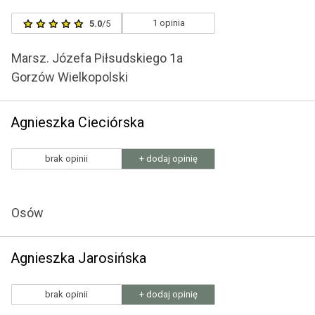
1 opinia
5.0
/5
Marsz. Józefa Piłsudskiego 1a
Gorzów Wielkopolski
Agnieszka Cieciórska
brak opinii
+ dodaj opinię
Osów
Agnieszka Jarosińska
brak opinii
+ dodaj opinię