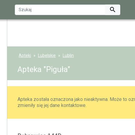

Apteki
Lubelskie
Lublin
Apteka "Piguła"
Apteka została oznaczona jako nieaktywna. Może to ozn
zmieniły się jej dane kontaktowe.