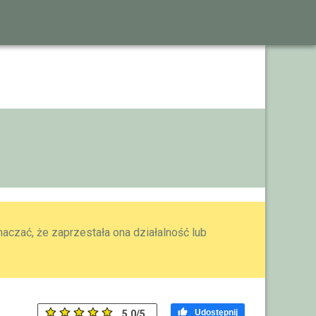
aczać, że zaprzestała ona działalność lub

Udostępnij
5.0
/
5