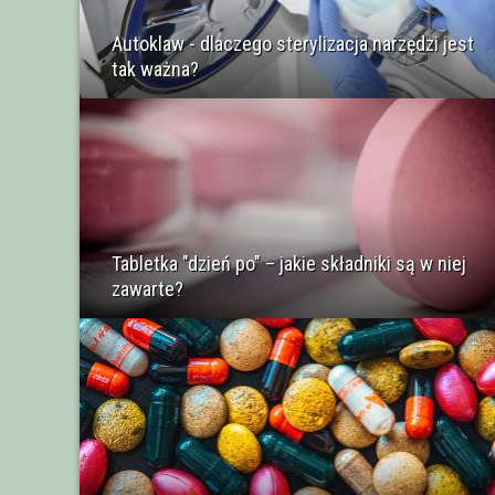
Autoklaw - dlaczego sterylizacja narzędzi jest
tak ważna?
Tabletka "dzień po" – jakie składniki są w niej
zawarte?